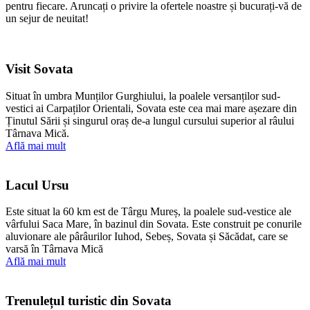
pentru fiecare. Aruncați o privire la ofertele noastre și bucurați-vă de
un sejur de neuitat!
Visit Sovata
Situat în umbra Munților Gurghiului, la poalele versanților sud-
vestici ai Carpaților Orientali, Sovata este cea mai mare așezare din
Ținutul Sării și singurul oraș de-a lungul cursului superior al râului
Târnava Mică.
Află mai mult
Lacul Ursu
Este situat la 60 km est de Târgu Mureș, la poalele sud-vestice ale
vârfului Saca Mare, în bazinul din Sovata. Este construit pe conurile
aluvionare ale pârâurilor Iuhod, Sebeș, Sovata și Săcădat, care se
varsă în Târnava Mică
Află mai mult
Trenulețul turistic din Sovata