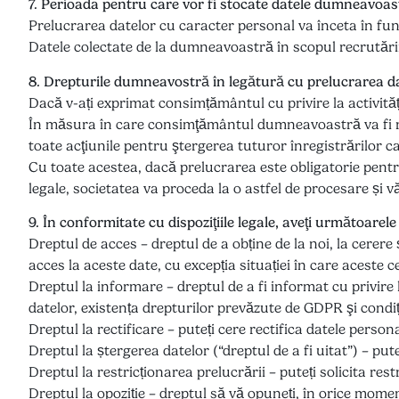
7. Perioada pentru care vor fi stocate datele dumneavoas
Prelucrarea datelor cu caracter personal va înceta în func
Datele colectate de la dumneavoastră în scopul recrutării 
8. Drepturile dumneavostră în legătură cu prelucrarea da
Dacă v-ați exprimat consimțământul cu privire la activită
În măsura în care consimţământul dumneavoastră va fi r
toate acţiunile pentru ştergerea tuturor înregistrărilor c
Cu toate acestea, dacă prelucrarea este obligatorie pentr
legale, societatea va proceda la o astfel de procesare și vă
9. În conformitate cu dispoziţiile legale, aveţi următoarele
Dreptul de acces – dreptul de a obține de la noi, la cerer
acces la aceste date, cu excepția situației în care aceste 
Dreptul la informare – dreptul de a fi informat cu privire 
datelor, existența drepturilor prevăzute de GDPR şi condiții
Dreptul la rectificare – puteți cere rectifica datele person
Dreptul la ștergerea datelor (“dreptul de a fi uitat”) – put
Dreptul la restricționarea prelucrării – puteți solicita res
Dreptul la opoziție – dreptul să vă opuneți, în orice momen