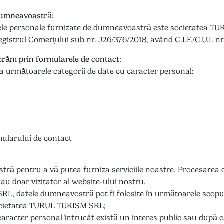
 dumneavoastră:
tele personale furnizate de dumneavoastră este societatea TU
egistrul Comerţului sub nr. J26/376/2018, având C.I.F./C.U.I. n
ucrăm prin formularele de contact:
esa următoarele categorii de date cu caracter personal:
rmularului de contact
stră pentru a vă putea furniza serviciile noastre. Procesarea 
t sau doar vizitator al website-ului nostru.
SRL, datele dumneavostră pot fi folosite în următoarele scopu
societatea TURUL TURISM SRL;
caracter personal întrucât există un interes public sau după