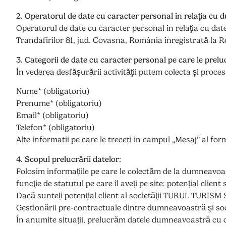
2. Operatorul de date cu caracter personal în relaţia cu
Operatorul de date cu caracter personal în relaţia cu da
Trandafirilor 81, jud. Covasna, România înregistrată la R
3. Categorii de date cu caracter personal pe care le prel
În vederea desfăşurării activităţii putem colecta şi proc
Nume* (obligatoriu)
Prenume* (obligatoriu)
Email* (obligatoriu)
Telefon* (obligatoriu)
Alte informatii pe care le treceti in campul „Mesaj” al fo
4. Scopul prelucrării datelor:
Folosim informațiile pe care le colectăm de la dumneavoa
funcţie de statutul pe care îl aveți pe site: potențial clien
Dacă sunteți potențial client al societăţii TURUL TURISM 
Gestionării pre-contractuale dintre dumneavoastră şi 
În anumite situații, prelucrăm datele dumneavoastră cu 