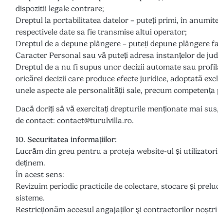
dispozitii legale contrare;
Dreptul la portabilitatea datelor – puteți primi, în anumite
respectivele date sa fie transmise altui operator;
Dreptul de a depune plângere – puteți depune plângere fa
Caracter Personal sau vă puteți adresa instanțelor de ju
Dreptul de a nu fi supus unor decizii automate sau profil
oricărei decizii care produce efecte juridice, adoptată ex
unele aspecte ale personalității sale, precum competența
Dacă doriți să vă exercitați drepturile menționate mai su
de contact: contact@turulvilla.ro.
10. Securitatea informațiilor:
Lucrăm din greu pentru a proteja website-ul și utilizator
deținem.
În acest sens:
Revizuim periodic practicile de colectare, stocare și prelu
sisteme.
Restricționăm accesul angajaților şi contractorilor noșt