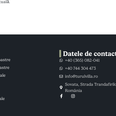
tuală.
u
Datele de contac
astre
+40 (365) 082-041
oastre
+40 744 304 473
ale
info@turulvilla.ro
Sovata, Strada Trandafirilo
România
ale