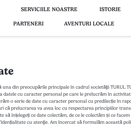
SERVICIILE NOASTRE
ISTORIE
PARTENERI
AVENTURI LOCALE
ate
tă una din preocupările principale în cadrul societăţii TURUL
la datele cu caracter personal pe care le prelucrăm în activit
răm o serie de date cu caracter personal cu predilecție în rapo
i că prelucrarea va avea loc cu respectarea principiilor transp
te să înțelegeți ce date colectăm, de ce le colectăm și ce facem 
fidențialitate cu atenţie. Am încercat să formulăm această poli