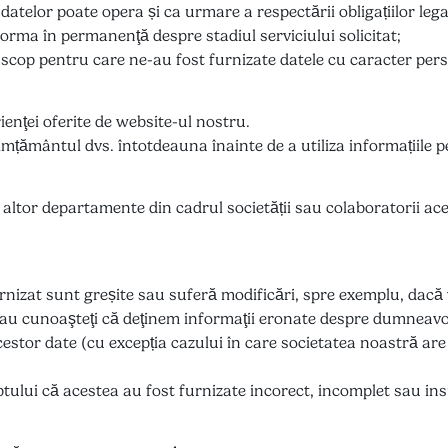
atelor poate opera și ca urmare a respectării obligațiilor legal
rma în permanenţă despre stadiul serviciului solicitat;
lt scop pentru care ne-au fost furnizate datele cu caracter pers
rienţei oferite de website-ul nostru.
ământul dvs. întotdeauna înainte de a utiliza informațiile pe
e altor departamente din cadrul societății sau colaboratorii a
furnizat sunt greșite sau suferă modificări, spre exemplu, dac
ă sau cunoaşteţi că deţinem informaţii eronate despre dumneav
estor date (cu excepția cazului în care societatea noastră are 
aptului că acestea au fost furnizate incorect, incomplet sau 