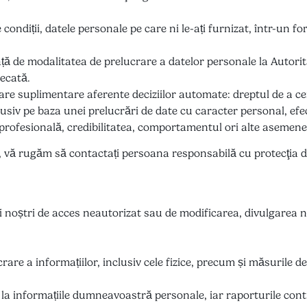
 condiții, datele personale pe care ni le-ați furnizat, într-un fo
ță de modalitatea de prelucrare a datelor personale la Autori
decată.
are suplimentare aferente deciziilor automate: dreptul de a ce
clusiv pe baza unei prelucrări de date cu caracter personal, e
 profesională, credibilitatea, comportamentul ori alte asemene
s, vă rugăm să contactați persoana responsabilă cu protecţia d
ii noștri de acces neautorizat sau de modificarea, divulgarea n
crare a informațiilor, inclusiv cele fizice, precum și măsurile 
ri la informațiile dumneavoastră personale, iar raporturile co