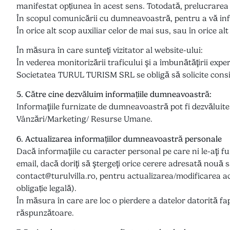
manifestat opțiunea în acest sens. Totodată, prelucrarea d
În scopul comunicării cu dumneavoastră, pentru a vă info
În orice alt scop auxiliar celor de mai sus, sau în orice a
În măsura în care sunteţi vizitator al website-ului:
În vederea monitorizării traficului şi a îmbunătăţirii expe
Societatea TURUL TURISM SRL se obligă să solicite consimț
5. Către cine dezvăluim informațiile dumneavoastră:
Informaţiile furnizate de dumneavoastră pot fi dezvăluit
Vânzări/Marketing/ Resurse Umane.
6. Actualizarea informațiilor dumneavoastră personale
Dacă informaţiile cu caracter personal pe care ni le-aţi 
email, dacă doriţi să ştergeţi orice cerere adresată nou
contact@turulvilla.ro, pentru actualizarea/modificarea ac
obligație legală).
În măsura în care are loc o pierdere a datelor datorită f
răspunzătoare.