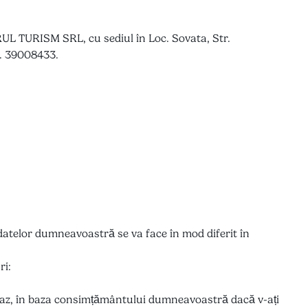
RUL TURISM SRL, cu sediul în Loc. Sovata, Str.
r. 39008433.
datelor dumneavoastră se va face în mod diferit în
ri:
 caz, în baza consimțământului dumneavoastră dacă v-ați