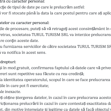
tră cu caracter personal:
ţie de tipul de date pe care le prelucrăm astfel:
vor fi stocate până la data la care postul pentru care ați apl
telor cu caracter personal:
țile de procesare, puteți să vă retrageţi acest consimțământ î
etras, societatea TURUL TURISM SRL va interzice prelucrarea
are conţin aceste date.
u furnizarea serviciilor de către societatea TURUL TURISM SRL 
 va notifica în acest sens.
 drepturi:
e și în mod gratuit, confirmarea faptului că datele care vă priv
cereri sunt repetitive sau făcute cu rea-credință;
la identitatea operatorului, scopul în care se face prelucrarea 
le în care pot fi exercitate;
ale inexacte.
eți obține ștergerea datelor, în cazul în care prelucrarea acest
tricționarea prelucrării în cazul în care contestați exactitatea 
t, din motive întemeiate şi legitime ca datele să facă obiectul 