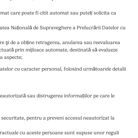
rmat care poate fi citit automat sau puteți solicita ca
tatea Națională de Supraveghere a Prelucrării Datelor cu
re şi de a obține retragerea, anularea sau reevaluarea
fectuată prin mijloace automate, destinată să evalueze
a aspecte;
atelor cu caracter personal, folosind următoarele detalii
eautorizată sau distrugerea informațiilor pe care le
de securitate, pentru a preveni accesul neautorizat la
ntractuale cu aceste persoane sunt supuse unor reguli