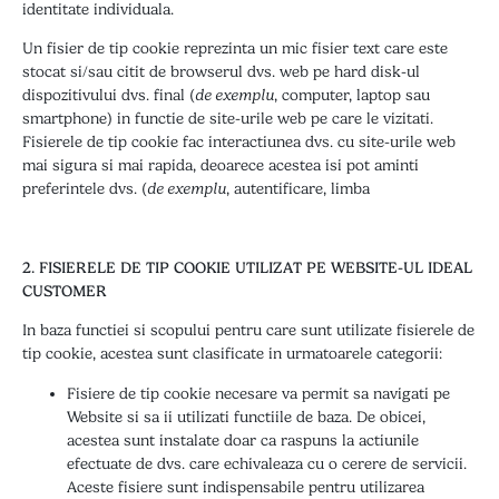
identitate individuala.
Un fisier de tip cookie reprezinta un mic fisier text care este
stocat si/sau citit de browserul dvs. web pe hard disk-ul
dispozitivului dvs. final (
de exemplu
, computer, laptop sau
smartphone) in functie de site-urile web pe care le vizitati.
Fisierele de tip cookie fac interactiunea dvs. cu site-urile web
mai sigura si mai rapida, deoarece acestea isi pot aminti
preferintele dvs. (
de exemplu
, autentificare, limba
2. FISIERELE DE TIP COOKIE UTILIZAT PE WEBSITE-UL IDEAL
CUSTOMER
In baza functiei si scopului pentru care sunt utilizate fisierele de
tip cookie, acestea sunt clasificate in urmatoarele categorii:
Fisiere de tip cookie necesare va permit sa navigati pe
Website si sa ii utilizati functiile de baza. De obicei,
acestea sunt instalate doar ca raspuns la actiunile
efectuate de dvs. care echivaleaza cu o cerere de servicii.
Aceste fisiere sunt indispensabile pentru utilizarea