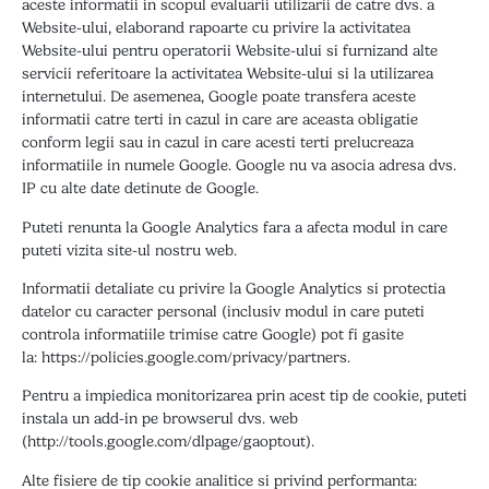
aceste informatii in scopul evaluarii utilizarii de catre dvs. a
Website-ului, elaborand rapoarte cu privire la activitatea
Website-ului pentru operatorii Website-ului si furnizand alte
servicii referitoare la activitatea Website-ului si la utilizarea
internetului. De asemenea, Google poate transfera aceste
informatii catre terti in cazul in care are aceasta obligatie
conform legii sau in cazul in care acesti terti prelucreaza
informatiile in numele Google. Google nu va asocia adresa dvs.
IP cu alte date detinute de Google.
Puteti renunta la Google Analytics fara a afecta modul in care
puteti vizita site-ul nostru web.
Informatii detaliate cu privire la Google Analytics si protectia
datelor cu caracter personal (inclusiv modul in care puteti
controla informatiile trimise catre Google) pot fi gasite
la:
https://policies.google.com/privacy/partners
.
Pentru a impiedica monitorizarea prin acest tip de cookie, puteti
instala un add-in pe browserul dvs. web
(
http://tools.google.com/dlpage/gaoptout
).
Alte fisiere de tip cookie analitice si privind performanta: