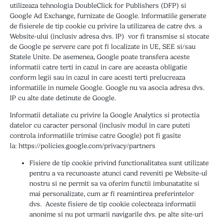
utilizeaza tehnologia DoubleClick for Publishers (DFP) si
Google Ad Exchange, furnizate de Google. Informatiile generate
de fisierele de tip cookie cu privire la utilizarea de catre dvs. a
Website-ului (inclusiv adresa dvs. IP) vor fi transmise si stocate
de Google pe servere care pot fi localizate in UE, SEE si/sau
Statele Unite. De asemenea, Google poate transfera aceste
informatii catre terti in cazul in care are aceasta obligatie
conform legii sau in cazul in care acesti terti prelucreaza
informatiile in numele Google. Google nu va asocia adresa dvs.
IP cu alte date detinute de Google.
Informatii detaliate cu privire la Google Analytics si protectia
datelor cu caracter personal (inclusiv modul in care puteti
controla informatiile trimise catre Google) pot fi gasite
la:
https://policies.google.com/privacy/partners
Fisiere de tip cookie privind functionalitatea sunt utilizate
pentru a va recunoaste atunci cand reveniti pe Website-ul
nostru si ne permit sa va oferim functii imbunatatite si
mai personalizate, cum ar fi reamintirea preferintelor
dvs. Aceste fisiere de tip cookie colecteaza informatii
anonime si nu pot urmarii navigarile dvs. pe alte site-uri