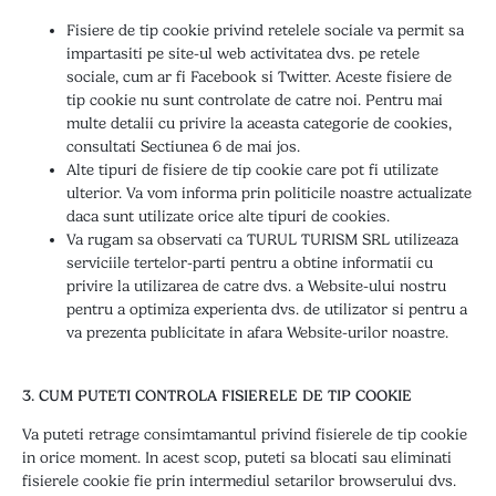
Fisiere de tip cookie privind retelele sociale va permit sa
impartasiti pe site-ul web activitatea dvs. pe retele
sociale, cum ar fi Facebook si Twitter. Aceste fisiere de
tip cookie nu sunt controlate de catre noi. Pentru mai
multe detalii cu privire la aceasta categorie de cookies,
consultati Sectiunea 6 de mai jos.
Alte tipuri de fisiere de tip cookie care pot fi utilizate
ulterior. Va vom informa prin politicile noastre actualizate
daca sunt utilizate orice alte tipuri de cookies.
Va rugam sa observati ca TURUL TURISM SRL utilizeaza
serviciile tertelor-parti pentru a obtine informatii cu
privire la utilizarea de catre dvs. a Website-ului nostru
pentru a optimiza experienta dvs. de utilizator si pentru a
va prezenta publicitate in afara Website-urilor noastre.
3. CUM PUTETI CONTROLA FISIERELE DE TIP COOKIE
Va puteti retrage consimtamantul privind fisierele de tip cookie
in orice moment. In acest scop, puteti sa blocati sau eliminati
fisierele cookie fie prin intermediul setarilor browserului dvs.