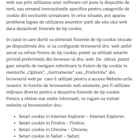
web sau prin utilizarea unor software-uri puse la dispozitie de
terti, sau urmand instructiunile specifice pentru categoriile de
cookie din sectiunile urmatoare. In orice situatie, pot aparea
probleme legate de utilizarea anumitor parti ale site-ului web
daca dezactivati fisierele de tip cookie.
In cazul in care doriti sa eliminati fisierele de tip cookie stocate
pe dispozitivele dvs. si sa configurati browserul dvs. web astfel
ancat sa refuze fisiere de tip cookie, puteti sa utilizati setarile
privind preferintele din browser-ul dvs. web. De obicei, puteti
gasi setarile de navigare referitoare la fisiere de tip cookie in
meniurile „Optiuni”, „Instrumente” sau „Preferinte” din
browserul web pe care il utilizati pentru a accesa Website-urile
noastre. In functie de browserele web existente, pot fi utilizate
mijloace diverse pentru a dezactiva fisierele de tip cookie.
Pentru a obtine mai multe informatii, va rugam sa vizitati
website-ul browserelor dvs.:
Setari cookie in Internet Explorer –
Internet Explorer
;
Setari cookie in Firefox –
Firefox
;
Setari cookie in Chrome –
Chrome
;
Setari cookie in Safari –
Safari
;