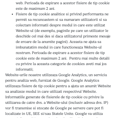
web. Perioada de expirare a acestor fisiere de tip cookie
este de maximum 2 ani.
Fisiere de tip cookie analitice si privind performanta ne
permit sa recunoastem si sa numaram utilizatorii si sa
colectam informatii despre modul in care este utilizat
Website-ul (de exemplu, paginile pe care un utilizator le
deschide cel mai des si daca utilizatorul primeste mesaje
de eroare de la anumite pagini). Aceasta ne ajuta sa
imbunatatim modul in care functioneaza Website-ul
nostrum. Perioada de expirare a acestor fisiere de tip
cookie este de maximum 2 ani. Pentru mai multe detalii
cu privire la aceasta categorie de cookies aveti mai jos
informatii;
Website-urile noastre utilizeaza Google Analytics, un serviciu
pentru analiza web, furnizat de Google. Google Analytics
utilizeaza fisiere de tip cookie pentru a ajuta un anumit Website
sa analizeze modul in care utilizati respectivul Website.
Informatiile generate de fisierele de tip cookie cu privire la
utilizarea de catre dvs. a Website-ului (inclusiv adresa dvs. IP)
vor fi transmise si stocate de Google pe servere care pot fi
localizate in UE, SEE si/sau Statele Unite. Google va utiliza