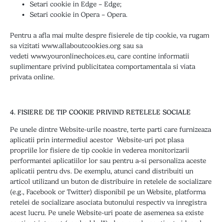
Setari cookie in Edge –
Edge
;
Setari cookie in Opera –
Opera
.
Pentru a afla mai multe despre fisierele de tip cookie, va rugam
sa vizitati
www.allaboutcookies.org
sau sa
vedeti
www.youronlinechoices.eu
, care contine informatii
suplimentare privind publicitatea comportamentala si viata
privata online.
4. FISIERE DE TIP COOKIE PRIVIND RETELELE SOCIALE
Pe unele dintre Website-urile noastre, terte parti care furnizeaza
aplicatii prin intermediul acestor Website-uri pot plasa
propriile lor fisiere de tip cookie in vederea monitorizarii
performantei aplicatiilor lor sau pentru a-si personaliza aceste
aplicatii pentru dvs. De exemplu, atunci cand distribuiti un
articol utilizand un buton de distribuire in retelele de socializare
(e.g., Facebook or Twitter) disponibil pe un Website, platforma
retelei de socializare asociata butonului respectiv va inregistra
acest lucru. Pe unele Website-uri poate de asemenea sa existe