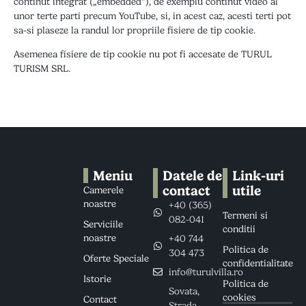
continut integrat („embedded”), de exemplu continut video al
unor terte parti precum YouTube, si, in acest caz, acesti terti pot
sa-si plaseze la randul lor propriile fisiere de tip cookie.
Asemenea fisiere de tip cookie nu pot fi accesate de TURUL
TURISM SRL.
Meniu
Datele de
Link-uri
contact
utile
Camerele
noastre
+40 (365)
Termeni si
082-041
Serviciile
conditii
noastre
+40 744
Politica de
304 473
Oferte Speciale
confidentialitate
info@turulvilla.ro
Istorie
Politica de
Sovata,
cookies
Contact
Strada