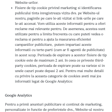
Website-urilor.
Fisiere de tip cookie privind marketing si identificarea
publicului tinta inregistreaza vizita dvs. pe Website-ul
nostru, paginile pe care le-ati vizitat si link-urile pe care
le-ati accesat. Vom utiliza aceste informatii pentru a oferi
reclame mai relevante pentru. De asemenea, acestea sunt
utilizate pentru a limita frecventa cu care puteti vedea o
reclama si pentru a ajuta la masurarea eficientei
campaniilor publicitare, putem impartasi aceste
informatii cu terte-parti (cum ar fi agentii de publicitate)
in acest scop. Perioada de expirare a acestor fisiere de tip
cookie este de maximum 2 ani. In ceea ce priveste third-
party cookies, perioada de expirare poate sa varieze si in
unele cazuri poate depasi 2 ani. Pentru mai multe detalii
cu privire la aceasta categorie de cookies aveti mai jos
informatii legat de Google Analytics:
Google Analytics
Pentru a primii anunturi publicitare si continut de marketing,
personalizate in functie de preferintele dvs., Website-ul nostru