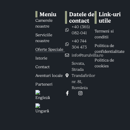
Meniu
Datele de
Link-uri
contact
utile
Camerele
noastre
+40 (365)
Termeni si
082-041
Serviciile
conditii
noastre
+40 744
Politica de
304 473
Oferte Speciale
confidentialitate
info@turulvilla.ro
Istorie
Politica de
Sovata,
cookies
Contact
Strada
Aventuri locale
Trandafirilor
nr. 81,
Parteneri
România