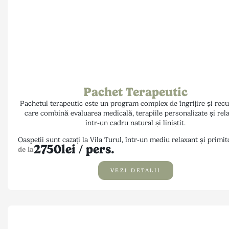
Pachet Terapeutic
Pachetul terapeutic este un program complex de îngrijire și recu
care combină evaluarea medicală, terapiile personalizate și rel
într-un cadru natural și liniștit.
Oaspeții sunt cazați la Vila
Turul
, într-un mediu relaxant și primito
2750
lei / pers.
pentru odihnă, reconectare și refacere, iar procedurile terapeuti
de la
realizate în colaborare cu Hotel Crystal, într-un cadru specializ
profesionist. Scopul acestui program este de a susține refac
VEZI DETALII
organismului, reducerea stresului și îmbunătățirea stării gener
Pachetul conține:
sănătate.
5 nopți de cazare (sosire exclusiv duminică)
consultație medicală gratuită și plan terapeutic persona
15 sau 20 de proceduri/ adult