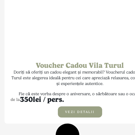
Voucher Cadou Vila Turul
Doriți să oferiți un cadou elegant și memorabil? Voucherul cado
Turul este alegerea ideală pentru cei care apreciază relaxarea, c
și experiențele autentice.
Fie că este vorba despre o aniversare, o sărbătoare sau o oc
350
lei / pers.
specială, un sejur la Vila Turul poate deveni o amintire de neu
de la
Pentru detalii privind valorile disponibile, perioada de valabilita
VEZI DETALII
modalitatea de achiziționare a voucherelor, vă rugăm să ne conta
Echipa noastră vă stă cu plăcere la dispoziție și vă va ajuta să al
varianta potrivită.