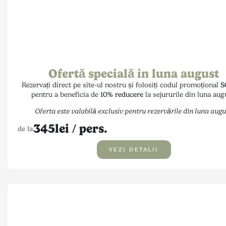
Ofertă specială în luna august
Rezervați direct pe site-ul nostru și folosiți codul promoțional
S
pentru a beneficia de
10% reducere
la sejururile din luna aug
Oferta este valabilă exclusiv pentru rezervările din luna augu
345
lei / pers.
de la
VEZI DETALII